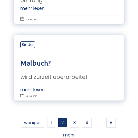
Umfang...
mehr lesen

5. Okt. 2010
Kinder
Malbuch?
wird zurzeit überarbeitet
mehr lesen

16. Juli 2010
weniger
1
2
3
4
8
…
mehr