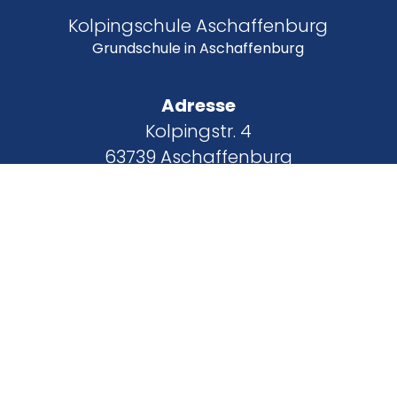
Kolpingschule Aschaffenburg
Grundschule in Aschaffenburg
Adresse
Kolpingstr. 4
63739 Aschaffenburg
Kontakt
Telefon:
06021 5856810
Telefax:
06021 5856819
Email: sekretariat@kos-ab.de
Bürozeiten Sekretariat
Mo.-Fr.: 7:45
Uhr – 12:00 Uhr