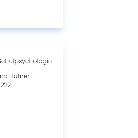
Schulpsychologin
ra Hufner
4222