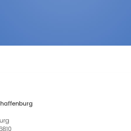
chaffenburg
urg
6810