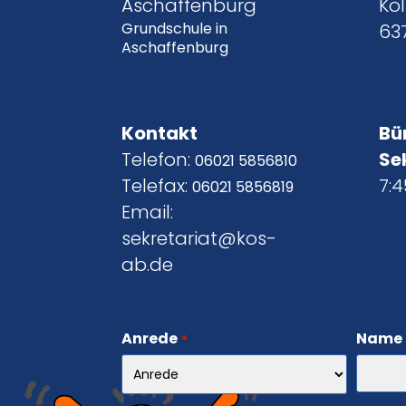
Aschaffenburg
Kol
Grundschule in
63
Aschaffenburg
Kontakt
Bü
Telefon:
Se
06021 5856810
Telefax:
7:4
06021 5856819
Email:
sekretariat@kos-
ab.de
Anrede
Name
*