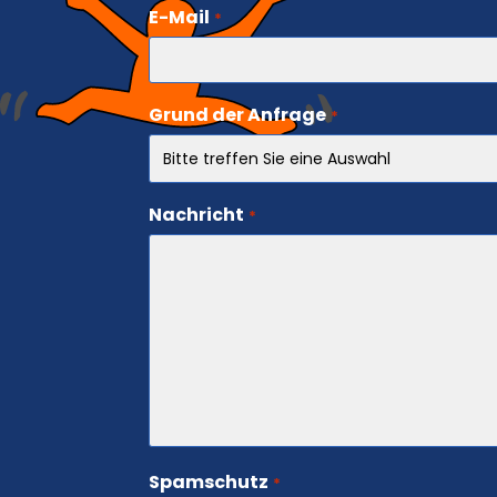
E-Mail
*
Grund der Anfrage
*
Nachricht
*
Spamschutz
*