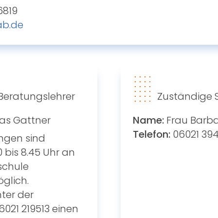
6819
ab.de
Beratungslehrer
Zuständige 
as Gattner
Name:
Frau Barba
Telefon:
06021 39
ngen sind
 bis 8.45 Uhr an
schule
glich.
ter der
021 219513 einen