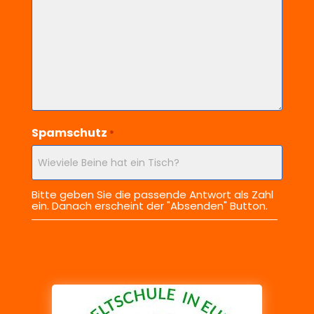
Spamschutz
*
Bitte geben Sie die passende Antwort als Zahl
ein. Danach erscheint der "Absenden" Button.