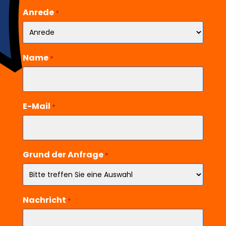
Anrede
*
Name
*
E-Mail
*
Grund der Anfrage
*
Nachricht
*