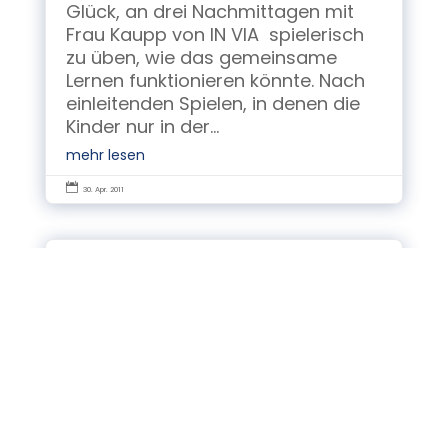
Glück, an drei Nachmittagen mit
Frau Kaupp von IN VIA spielerisch
zu üben, wie das gemeinsame
Lernen funktionieren könnte. Nach
einleitenden Spielen, in denen die
Kinder nur in der...
mehr lesen

30. Apr. 2011
Schule
3.Platz beim
Quartierswettbewerb
Hurra, hurra wir haben gewonnen!
3. Platz beim Quartierswettbewerb