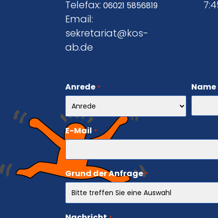
Telefax:
7:4
06021 5856819
Email:
sekretariat@kos-
ab.de
Anrede
Name
*
E-Mail
*
Grund der Anfrage
*
Nachricht
*