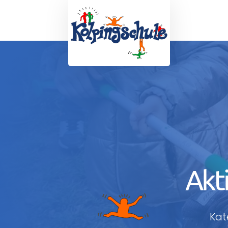
Akt
Kat