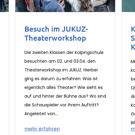
Besuch im JUKUZ-
K
Theaterworkshop
S
K
Die zweiten Klassen der Kolpingschule
besuchten am 02. und 03.04. den
M
Theaterworkshop im JUKUZ. Hierbei
k
ging es darum zu erfahren: Was ist
b
eigentlich alles Theater? Wie sieht es
Q
auf und hinter der Bühne aus? Wo sind
di
die Schauspieler vor ihrem Auftritt?
K
Angeleitet von...
G
Bi
mehr erfahren
m