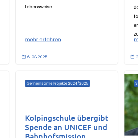
Lebensweise...
d
f
e
Zu
mehr erfahren
m
6. 08.2025
2


Gemeinsame Projekte 2024/2025
S
Kolpingschule übergibt
Spende an UNICEF und
Bahnhofsmission