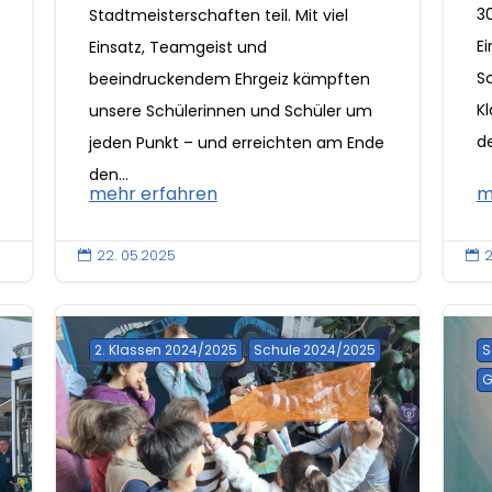
30
Stadtmeisterschaften teil. Mit viel
E
Einsatz, Teamgeist und
Sc
beeindruckendem Ehrgeiz kämpften
K
unsere Schülerinnen und Schüler um
de
jeden Punkt – und erreichten am Ende
den...
mehr erfahren
m
22. 05.2025
2


2. Klassen 2024/2025
Schule 2024/2025
S
G