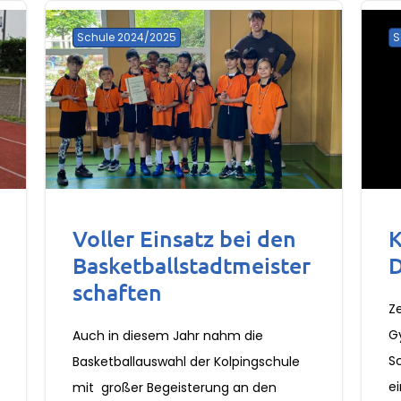
Schule 2024/2025
S
Voller Einsatz bei den
K
Basketballstadtmeister
D
schaften
Z
G
Auch in diesem Jahr nahm die
S
Basketballauswahl der Kolpingschule
e
mit großer Begeisterung an den