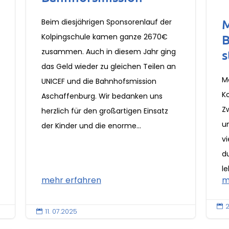
Beim diesjährigen Sponsorenlauf der
B
Kolpingschule kamen ganze 2670€
zusammen. Auch in diesem Jahr ging
s
das Geld wieder zu gleichen Teilen an
Me
UNICEF und die Bahnhofsmission
K
Aschaffenburg. Wir bedanken uns
Zw
herzlich für den großartigen Einsatz
un
der Kinder und die enorme...
v
du
le
mehr erfahren
m
2

11. 07.2025
