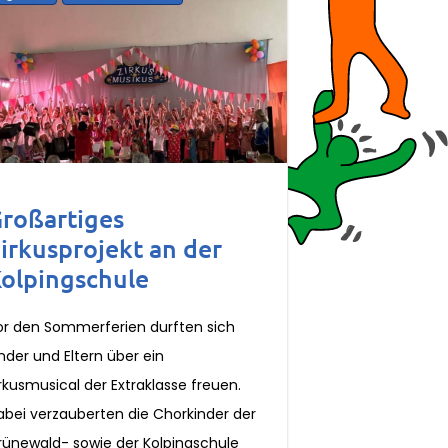
roßartiges
irkusprojekt an der
olpingschule
or den Sommerferien durften sich
nder und Eltern über ein
rkusmusical der Extraklasse freuen.
abei verzauberten die Chorkinder der
rünewald- sowie der Kolpingschule