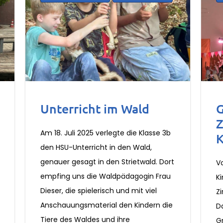
Unterricht im Wald
G
Z
Am 18. Juli 2025 verlegte die Klasse 3b
K
den HSU-Unterricht in den Wald,
genauer gesagt in den Strietwald. Dort
V
empfing uns die Waldpädagogin Frau
Ki
Dieser, die spielerisch und mit viel
Zi
Anschauungsmaterial den Kindern die
D
Tiere des Waldes und ihre
G