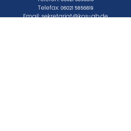
Telefax:
06021 5856819
Email: sekretariat@kos-ab.de
Bürozeiten Sekretariat
Mo.-Fr.: 7:45
Uhr – 12:00 Uhr
Anrede
*
Name
*
E-Mail
*