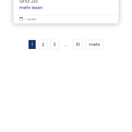
und 2b.
mehr lesen

7. Juni 2024
1
2
3
10
mehr
…
KONTAKT
Kolpingschule Aschaffenburg