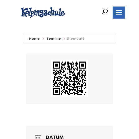
Home
Termine
Elterncafé
DATUM