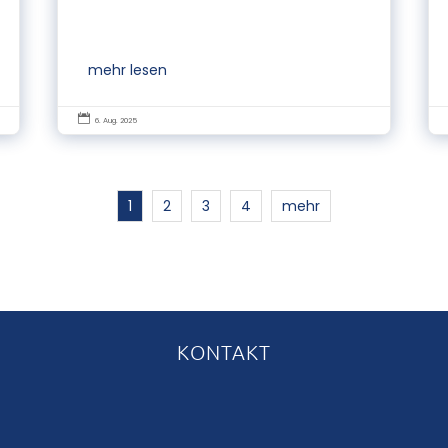
mehr lesen

6. Aug. 2025
1
2
3
4
mehr
KONTAKT